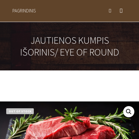
PAGRINDINIS
Main m
Search
JAUTIENOS KUMPIS
IŠORINIS/ EYE OF ROUND
OUT OF STOCK