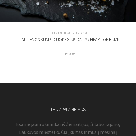
Brandinta jautiena
JAUTIENOS KUMPIO UODEGINĖ DALIS / HEART OF RUMP
19.00
€
TRUMPAI APIE MUS
Esame jauni ūkininkai iš Žemaitijos, Šilalės rajono,
Laukuvos miestelio. Čia įkurtas ir mūsų mėsinių