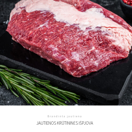
Brandinta jautiena
JAUTIENOS KRŪTININĖS IŠPJOVA