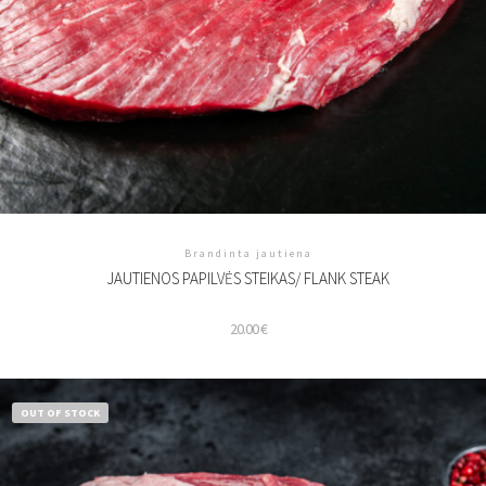
Brandinta jautiena
JAUTIENOS PAPILVĖS STEIKAS/ FLANK STEAK
20.00
€
OUT OF STOCK