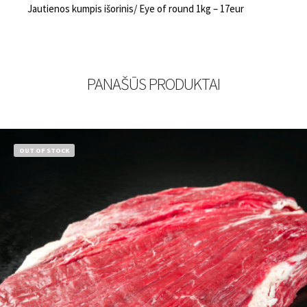
Jautienos kumpis išorinis/ Eye of round 1kg – 17eur
PANAŠŪS PRODUKTAI
OUT OF STOCK