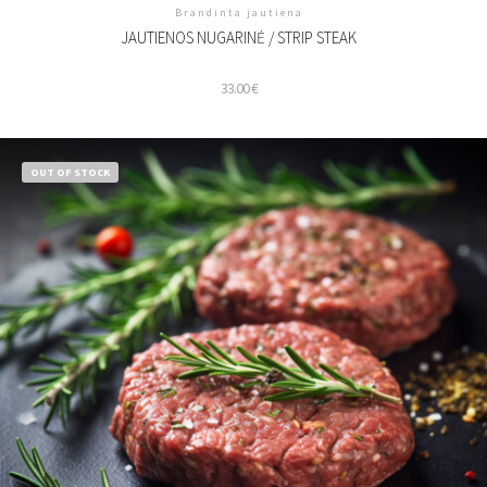
Brandinta jautiena
JAUTIENOS NUGARINĖ / STRIP STEAK
33.00
€
OUT OF STOCK