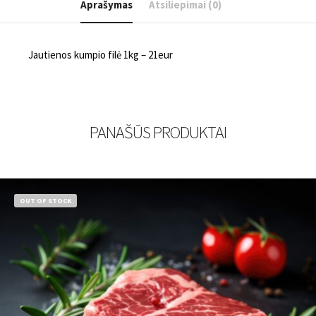
Aprašymas
Atsiliepimai (0)
Jautienos kumpio filė 1kg – 21eur
PANAŠŪS PRODUKTAI
OUT OF STOCK