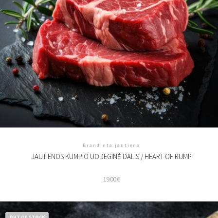
Brandinta jautiena
JAUTIENOS KUMPIO UODEGINĖ DALIS / HEART OF RUMP
19.00
€
OUT OF STOCK