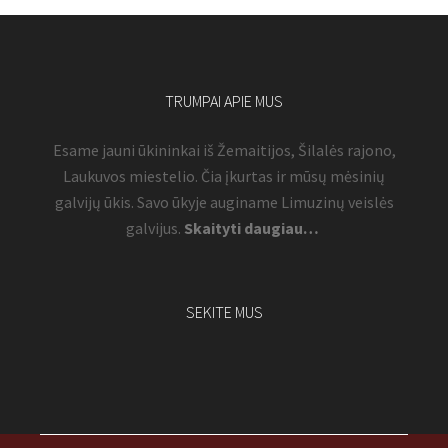
TRUMPAI APIE MUS
Esame jauni ūkininkai iš Žemaitijos, Šilalės rajono,
Laukuvos miestelio. Čia įkurtas ir mūsų mėsinių
galvijų ūkis. Savo ūkyje auginame Limuzinų veislės
galvijus.
Skaityti daugiau…
SEKITE MUS